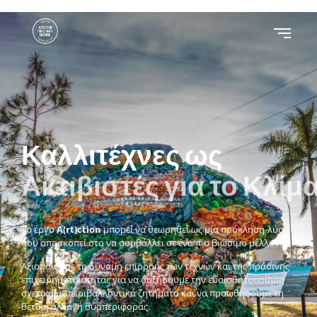
Καλλιτέχνες ως
Ακτιβιστές για το Κλίμ
Το έργο
A(rt)ction
μπορεί να θεωρηθεί ως μία πρόκληση-λύση
που αποσκοπεί στο να συμβάλλει σε ένα πιο βιώσιμο μέλλον.
Αξιοποιούμε τη δύναμη επιρροής των τεχνών και της πράσινης
επιχειρηματικότητας για να αυξήσουμε την ευαισθητοποίηση
σχετικά με περιβαλλοντικά ζητήματα και να προωθήσουμε τη
θετική αλλαγή συμπεριφοράς.