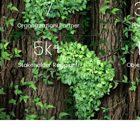
7
Organizzazioni Partner
Pa
5
k+
Stakeholder Raggiunti
Obie