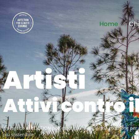
Home
Chi
Artisti
Imprenditori 
Il progetto
A(RT)CTION
può essere visto come una soluzione per c
più sostenibile.