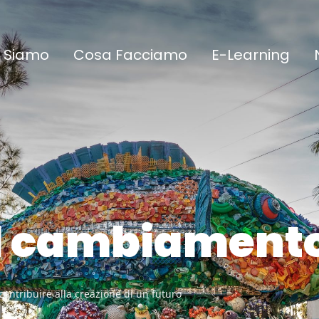
 Siamo​
Cosa Facciamo​
E-Learning
verdi
ontribuire alla creazione di un futuro