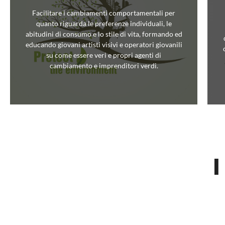
Facilitare i cambiamenti comportamentali per
quanto riguarda le preferenze individuali, le
abitudini di consumo e lo stile di vita, formando ed
educando giovani artisti visivi e operatori giovanili
su come essere veri e propri agenti di
cambiamento e imprenditori verdi.
I