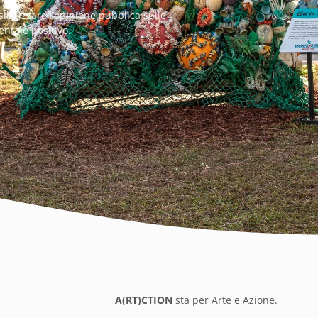
sibilizzare l’opinione pubblica sulle
tale positivo.
A(RT)CTION
sta per Arte e Azione.