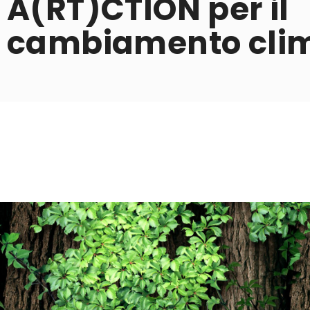
A(RT)CTION per il
cambiamento clim