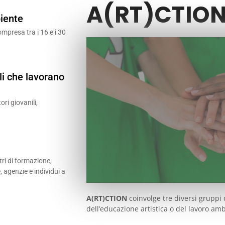
A(RT)CTIO
biente
compresa tra i 16 e i 30
ili che lavorano
ori giovanili,
tri di formazione,
, agenzie e individui a
A(RT)CTION
coinvolge tre diversi gruppi d
dell’educazione artistica o del lavoro amb